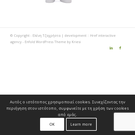
© Copyright - Ελένη Τζαχρήστα | development ::
Href interactive
agency
-
Enfold WordPress Theme by Kriesi
Αυτός ο ιστότοπος χρησιμοποιεί cookies. Συνεχίζοντας την
περιήγηση στον ιστότοπο, συμφωνείτε με τη χρήση των cookies
από εμάς.
OK
Learn more