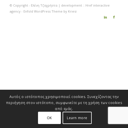
© Copyright - Ελένη Τζαχρήστα | development ::
Href interactive
agency
-
Enfold WordPress Theme by Kriesi
Αυτός ο ιστότοπος χρησιμοποιεί cookies. Συνεχίζοντας την
περιήγηση στον ιστότοπο, συμφωνείτε με τη χρήση των cookies
από εμάς.
OK
Learn more