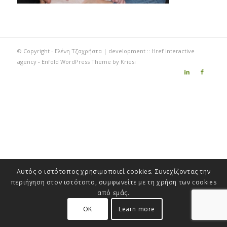
© Copyright - Ελένη Τζαχρήστα | development ::
Href interactive
agency
-
Enfold WordPress Theme by Kriesi
Αυτός ο ιστότοπος χρησιμοποιεί cookies. Συνεχίζοντας την
περιήγηση στον ιστότοπο, συμφωνείτε με τη χρήση των cookies
από εμάς.
OK
Learn more